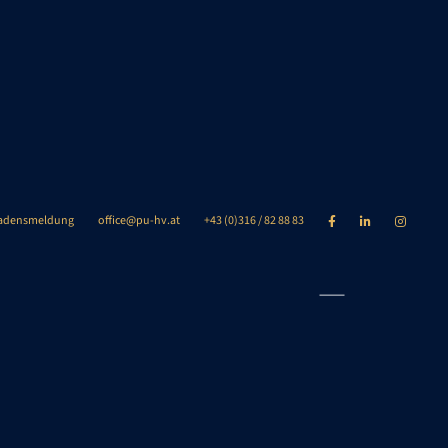
adensmeldung
office@pu-hv.at
+43 (0)316 / 82 88 83



n/ Verkaufen
Über uns
FAQ