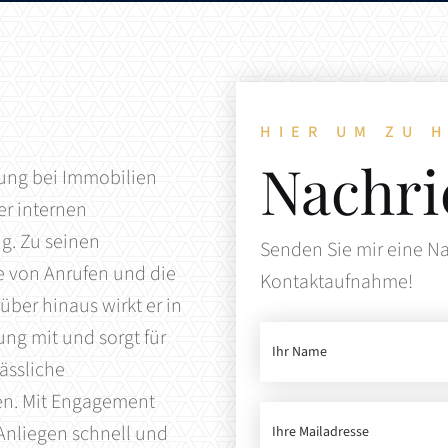
hause.
 Geld.
Erfahrung.
Akt
Ver
Üb
Un
Im
Ku
Kre
HIER UM ZU 
Kos
Un
Nachri
Ko
ldung bei Immobilien
er internen
g. Zu seinen
Senden Sie mir eine Nac
 von Anrufen und die
Kontaktaufnahme!
er hinaus wirkt er in
ng mit und sorgt für
ässliche
n. Mit Engagement
 Anliegen schnell und