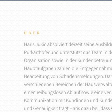
Ihr neues Zu
Mehr für Ihr
Service und 
ÜBER
KONTAKT AUFNEHMEN
IMMOBILIE JETZT BEWERTEN
KONTAKT AUFNEHMEN
Haris Jukic absolviert derzeit seine Ausbi
Purkarthofer und unterstützt das Team in d
Organisation sowie in der Kundenbetreuun
Hauptaufgaben zählen die Entgegennahme
Bearbeitung von Schadensmeldungen. Darüb
verschiedenen Bereichen der Hausverwaltu
einen reibungslosen Ablauf sowie eine verl
Kommunikation mit Kundinnen und Kunde
und Genauigkeit trägt Haris dazu bei, dass