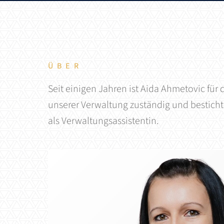
Ihr neues Zu
Mehr für Ihr
Service und 
ÜBER
KONTAKT AUFNEHMEN
IMMOBILIE JETZT BEWERTEN
KONTAKT AUFNEHMEN
Seit einigen Jahren ist Aida Ahmetovic für
unserer Verwaltung zuständig und besticht
als Verwaltungsassistentin.