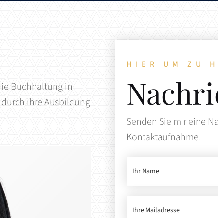
hause.
 Geld.
Erfahrung.
Akt
Ver
Üb
Un
Im
Ku
Kre
HIER UM ZU 
Kos
Un
Nachri
Ko
 die Buchhaltung in
 durch ihre Ausbildung
Senden Sie mir eine Nac
Kontaktaufnahme!