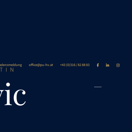
adensmeldung
office@pu-hv.at
+43 (0)316 / 82 88 83



TIN
ic
n/ Verkaufen
Über uns
FAQ