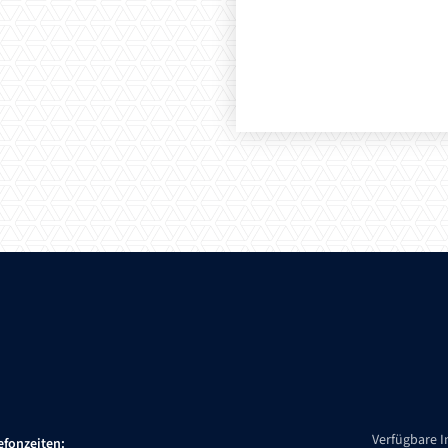
Verfügbare 
efonzeiten: