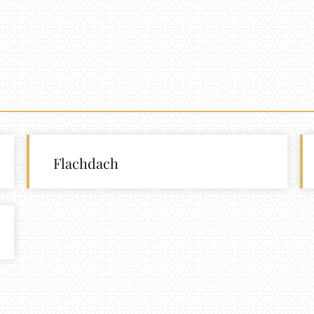
Flachdach